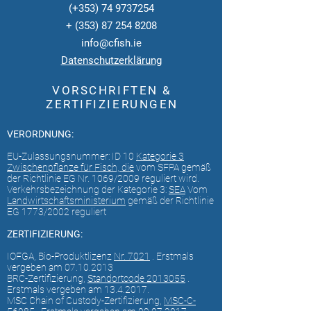
(+353)
74 9737254
+
(353) 87 254 8208
info@cfish.ie
Datenschutzerklärung
VORSCHRIFTEN &
ZERTIFIZIERUNGEN
VERORDNUNG:
EU-Zulassungsnummer: ID 10
Kategorie 3
Zwischenpflanze für Fisch, die
vom SFPA gemäß
der Richtlinie EG Nr. 1069/2009 reguliert wird.
Verkehrsbezeichnung der Kategorie 3:
SEA
Vom
Landwirtschaftsministerium
gemäß der Richtlinie
EG 1773/2002 reguliert
ZERTIFIZIERUNG:
IOFGA, Bio-Produktlizenz
Nr. 7021
. Erstmals
vergeben am
07.10.2013
BRC-Zertifizierung,
Standortcode 2013055
.
Erstmals vergeben am
13.4.2017
.
MSC Chain of Custody-Zertifizierung,
MSC-C-