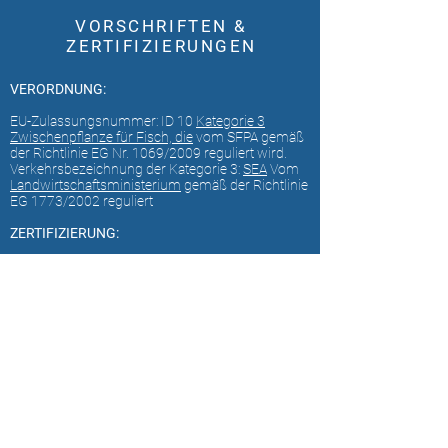
VORSCHRIFTEN &
ZERTIFIZIERUNGEN
VERORDNUNG:
EU-Zulassungsnummer: ID 10
Kategorie 3
Zwischenpflanze für Fisch, die
vom SFPA gemäß
der Richtlinie EG Nr. 1069/2009 reguliert wird.
Verkehrsbezeichnung der Kategorie 3:
SEA
Vom
Landwirtschaftsministerium
gemäß der Richtlinie
EG 1773/2002 reguliert
ZERTIFIZIERUNG:
IOFGA, Bio-Produktlizenz
Nr. 7021
. Erstmals
vergeben am
07.10.2013
BRC-Zertifizierung,
Standortcode 2013055
.
Erstmals vergeben am
13.4.2017
.
MSC Chain of Custody-Zertifizierung,
MSC-C-
56085
. Erstmals vergeben am
09.07.2017
.
ASC Chain of Custody-Zertifizierung,
ASC-C-
01556
. Erstmals vergeben am
09.07.2017
.